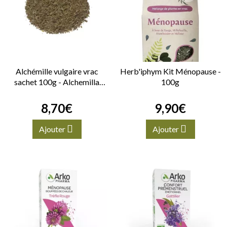
Alchémille vulgaire vrac
Herb'iphym Kit Ménopause -
sachet 100g - Alchemilla
100g
vulgaris - Partie aérienne
8
,
70
€
9
,
90
€
Ajouter
Ajouter