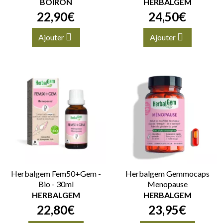
BOIRON
HERBALGEM
22
,
90
€
24
,
50
€
Ajouter
Ajouter
Herbalgem Fem50+Gem -
Herbalgem Gemmocaps
Bio - 30ml
Menopause
HERBALGEM
HERBALGEM
22
,
80
€
23
,
95
€