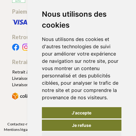
Paiement sécurisé
Nous utilisons des
cookies
Retrouvez-nous
Nous utilisons des cookies et
d'autres technologies de suivi
pour améliorer votre expérience
de navigation sur notre site, pour
Retrait - Livraison
vous montrer un contenu
Retrait à la pharmacie - Click & Collect
personnalisé et des publicités
Livraison en Point Relais
ciblées, pour analyser le trafic de
Livraison à domicile
notre site et pour comprendre la
provenance de nos visiteurs.
J'accepte
Contactez-nous
|
Poser une question
|
Déclarer un effet indésirable
|
Je refuse
Mentions légales
|
Conditions générales - CGV
|
Données personnelles
|
Cookies
|
Préférences Cookies