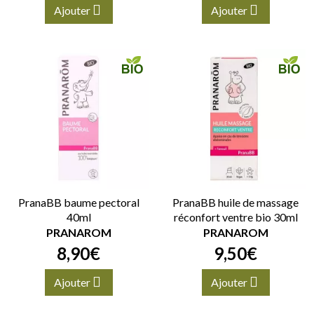
Ajouter
Ajouter
PranaBB baume pectoral
PranaBB huile de massage
40ml
réconfort ventre bio 30ml
PRANAROM
PRANAROM
8
,
90
€
9
,
50
€
Ajouter
Ajouter