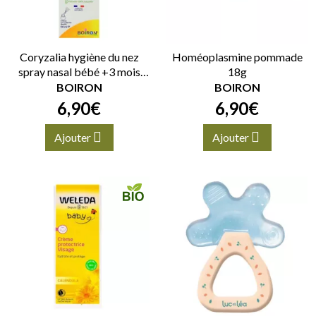
Coryzalia hygiène du nez
Homéoplasmine pommade
spray nasal bébé +3 mois
18g
100ml
BOIRON
BOIRON
6
,
90
€
6
,
90
€
Ajouter
Ajouter