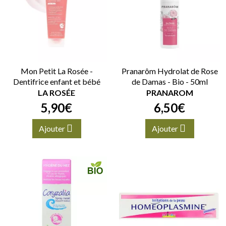
Mon Petit La Rosée -
Pranarôm Hydrolat de Rose
Dentifrice enfant et bébé
de Damas - Bio - 50ml
LA ROSÉE
PRANAROM
5
,
90
€
6
,
50
€
Ajouter
Ajouter