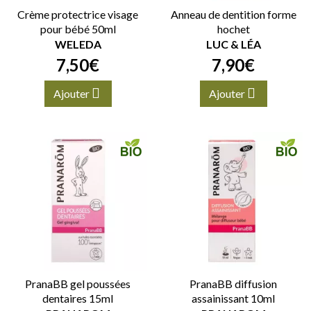
Crème protectrice visage
Anneau de dentition forme
pour bébé 50ml
hochet
WELEDA
LUC & LÉA
7
,
50
€
7
,
90
€
Ajouter
Ajouter
PranaBB gel poussées
PranaBB diffusion
dentaires 15ml
assainissant 10ml