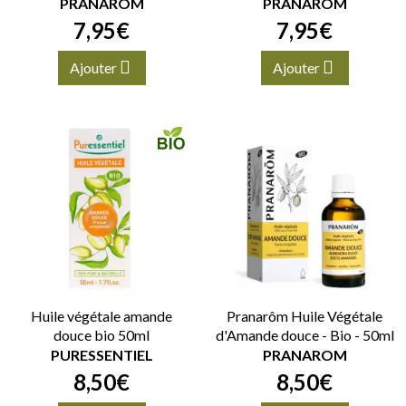
PRANAROM
PRANAROM
7
,
95
€
7
,
95
€
Ajouter
Ajouter
Huile végétale amande
Pranarôm Huile Végétale
douce bio 50ml
d'Amande douce - Bio - 50ml
PURESSENTIEL
PRANAROM
8
,
50
€
8
,
50
€