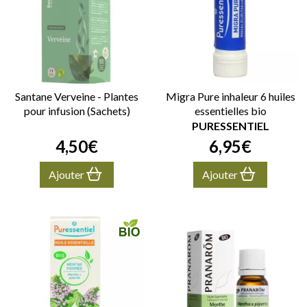
Santane Verveine - Plantes
Migra Pure inhaleur 6 huiles
pour infusion (Sachets)
essentielles bio
PURESSENTIEL
4
,
50
€
6
,
95
€
Ajouter
Ajouter