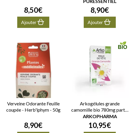
PURESSENTIEL
8
,
50
€
8
,
90
€
Ajouter
Ajouter
Verveine Odorante Feuille
Arkogélules grande
coupée - Herb'iphym - 50g
camomille bio 780mg partie
aérienne 45 gélules
ARKOPHARMA
8
,
90
€
10
,
95
€