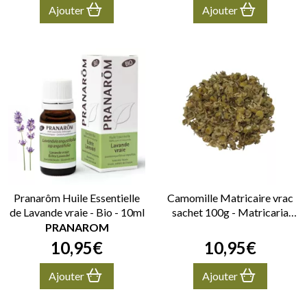
Ajouter
Ajouter
Pranarôm Huile Essentielle
Camomille Matricaire vrac
de Lavande vraie - Bio - 10ml
sachet 100g - Matricaria
recutita- Capitules entiers
PRANAROM
10
,
95
€
10
,
95
€
Ajouter
Ajouter