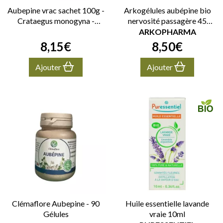
Aubepine vrac sachet 100g -
Arkogélules aubépine bio
Crataegus monogyna -
nervosité passagère 45
sommités fleuries
gélules
ARKOPHARMA
8
,
15
€
8
,
50
€
Ajouter
Ajouter
Clémaflore Aubepine - 90
Huile essentielle lavande
Gélules
vraie 10ml