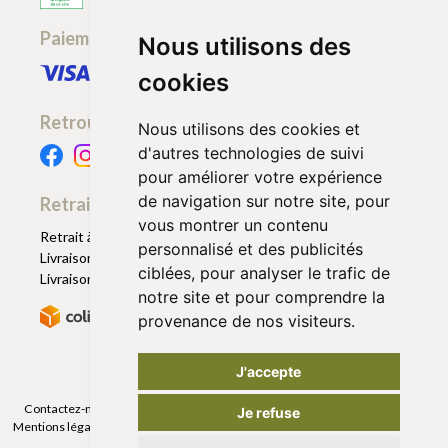
Paiement sécurisé
Nous utilisons des
cookies
Retrouvez-nous
Nous utilisons des cookies et
d'autres technologies de suivi
pour améliorer votre expérience
de navigation sur notre site, pour
Retrait - Livraison
vous montrer un contenu
Retrait à la pharmacie - Click & Collect
personnalisé et des publicités
Livraison en Point Relais
ciblées, pour analyser le trafic de
Livraison à domicile
notre site et pour comprendre la
provenance de nos visiteurs.
J'accepte
Contactez-nous
|
Poser une question
|
Déclarer un effet indésirable
|
Je refuse
Mentions légales
|
Conditions générales - CGV
|
Données personnelles
|
Cookies
|
Préférences Cookies