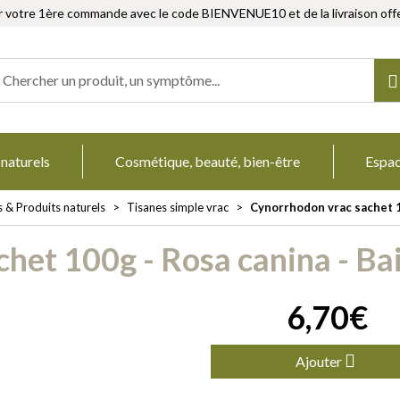
r votre 1ère commande avec le code BIENVENUE10 et de la livraison offe
Herboristerie Votre pharmacie en ligne à votre service
 naturels
Cosmétique, beauté, bien-être
Espa
s & Produits naturels
Tisanes simple vrac
Cynorrhodon vrac sachet 1
het 100g - Rosa canina - Ba
6
,
70
€
Ajouter