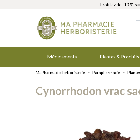
Profitez de -10 % su
MaPharmacie
Médicaments
Plantes & Produits
MaPharmacieHerboristerie
Parapharmacie
Plante
Cynorrhodon vrac sac