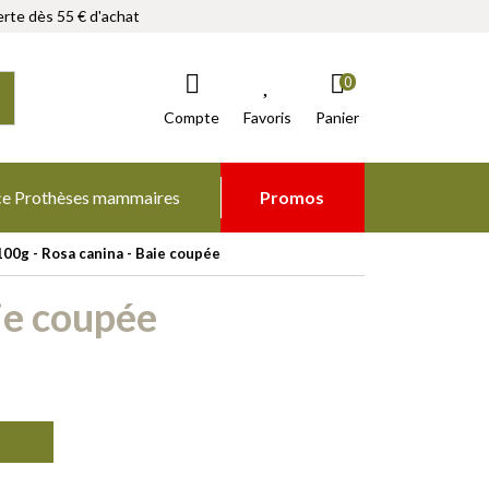
rte dès 55 € d'achat
0
Compte
Favoris
Panier
ce Prothèses mammaires
Promos
00g - Rosa canina - Baie coupée
ie coupée