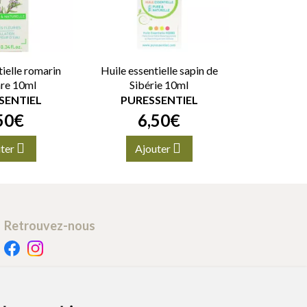
tielle romarin
Huile essentielle sapin de
re 10ml
Sibérie 10ml
SENTIEL
PURESSENTIEL
50
€
6
,
50
€
ter
Ajouter
Retrouvez-nous
Retrait - Livraison
Retrait à la pharmacie - Click & Collect