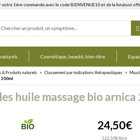
r votre 1ère commande avec le code BIENVENUE10 et de la livraison offe
Herboristerie Votre pharmacie en ligne à votre service
 naturels
Cosmétique, beauté, bien-être
Espa
s & Produits naturels
Classement par indications thérapeutiques
Muscl
a 200ml
les huile massage bio arnica
24
,
50
€
122
,
50
€
/
litre