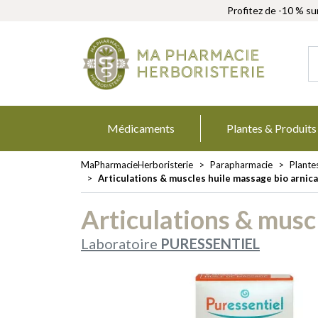
Profitez de -10 % su
MaPharmacie
Médicaments
Plantes & Produits
MaPharmacieHerboristerie
Parapharmacie
Plante
Articulations & muscles huile massage bio arnic
Articulations & musc
Laboratoire
PURESSENTIEL