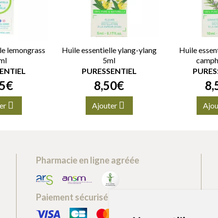
lle lemongrass
Huile essentielle ylang-ylang
Huile essen
ml
5ml
camph
ENTIEL
PURESSENTIEL
PURES
5
€
8
,
50
€
8
,
er
Ajouter
Ajou
Pharmacie en ligne agréée
Paiement sécurisé