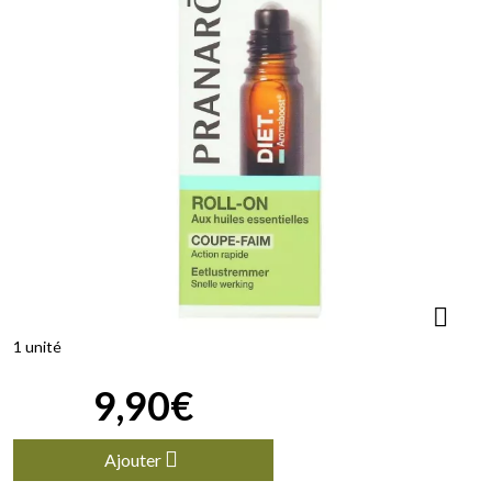
1 unité
9
,
90
€
Ajouter