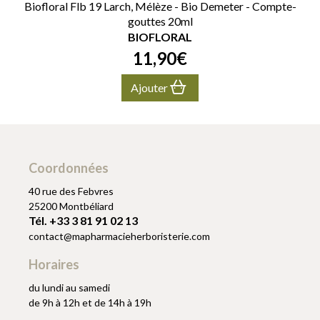
Biofloral Flb 19 Larch, Mélèze - Bio Demeter - Compte-
gouttes 20ml
BIOFLORAL
11
,
90
€
Ajouter
Coordonnées
40 rue des Febvres
25200 Montbéliard
Tél. +33 3 81 91 02 13
contact
@
mapharmacieherboristerie.com
Horaires
du lundi au samedi
de 9h à 12h et de 14h à 19h