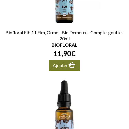
Biofloral Flb 11 Elm, Orme - Bio Demeter - Compte-gouttes
20ml
BIOFLORAL
11
,
90
€
Ajouter