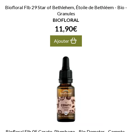
Biofloral Flb 29 Star of Bethlehem, Étoile de Bethléem - Bio -
Granules
BIOFLORAL
11
,
90
€
Ajouter
Biofloral Flb 05 Cerato, Plumbago - Bio Demeter - Compte-