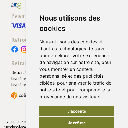
Paiement sécurisé
Nous utilisons des
cookies
Retrouvez-nous
Nous utilisons des cookies et
d'autres technologies de suivi
pour améliorer votre expérience
de navigation sur notre site, pour
Retrait - Livraison
vous montrer un contenu
Retrait à la pharmacie - Click & Collect
personnalisé et des publicités
Livraison en Point Relais
ciblées, pour analyser le trafic de
Livraison à domicile
notre site et pour comprendre la
provenance de nos visiteurs.
J'accepte
Contactez-nous
|
Poser une question
|
Déclarer un effet indésirable
|
Je refuse
Mentions légales
|
Conditions générales - CGV
|
Données personnelles
|