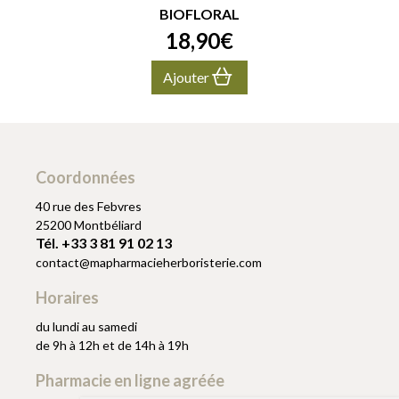
BIOFLORAL
18
,
90
€
Ajouter
Coordonnées
40 rue des Febvres
25200 Montbéliard
Tél. +33 3 81 91 02 13
contact
@
mapharmacieherboristerie.com
Horaires
du lundi au samedi
de 9h à 12h et de 14h à 19h
Pharmacie en ligne agréée