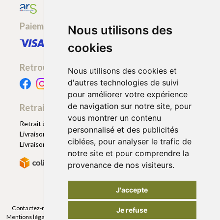
Paiement sécurisé
Nous utilisons des
cookies
Retrouvez-nous
Nous utilisons des cookies et
d'autres technologies de suivi
pour améliorer votre expérience
de navigation sur notre site, pour
Retrait - Livraison
vous montrer un contenu
Retrait à la pharmacie - Click & Collect
personnalisé et des publicités
Livraison en Point Relais
ciblées, pour analyser le trafic de
Livraison à domicile
notre site et pour comprendre la
provenance de nos visiteurs.
J'accepte
Contactez-nous
|
Poser une question
|
Déclarer un effet indésirable
|
Je refuse
Mentions légales
|
Conditions générales - CGV
|
Données personnelles
|