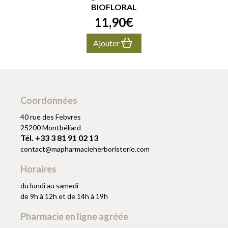
BIOFLORAL
11
,
90
€
Ajouter
Coordonnées
40 rue des Febvres
25200 Montbéliard
Tél. +33 3 81 91 02 13
contact
@
mapharmacieherboristerie.com
Horaires
du lundi au samedi
de 9h à 12h et de 14h à 19h
Pharmacie en ligne agréée