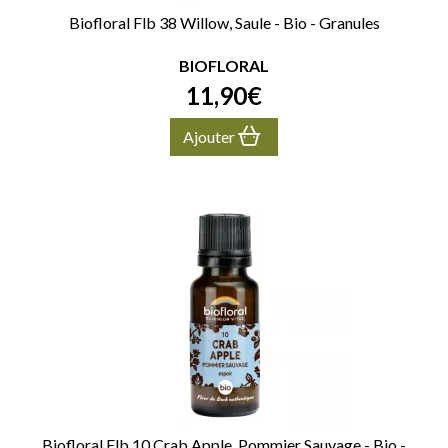
Biofloral Flb 38 Willow, Saule - Bio - Granules
BIOFLORAL
11
,
90
€
Ajouter
Biofloral Flb 10 Crab Apple, Pommier Sauvage - Bio -