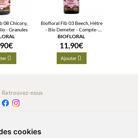
lb 08 Chicory,
Biofloral Flb 03 Beech, Hêtre
Bio - Granules
- Bio Demeter - Compte-
gouttes 20ml
LORAL
BIOFLORAL
90
€
11
,
90
€
ter
Ajouter
Retrouvez-nous
Retrait - Livraison
Retrait à la pharmacie - Click & Collect
 des cookies
Livraison en Point Relais