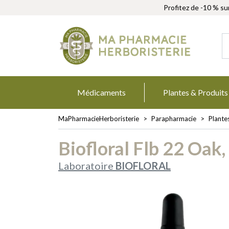
Profitez de -10 % su
MaPharmacie
Médicaments
Plantes & Produits
MaPharmacieHerboristerie
Parapharmacie
Plante
Biofloral Flb 22 Oak
Laboratoire
BIOFLORAL