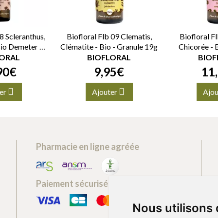
8 Scleranthus,
Biofloral Flb 09 Clematis,
Biofloral F
Bio Demeter -
Clématite - Bio - Granule 19g
Chicorée - 
uttes 20ml
LORAL
BIOFLORAL
BIOF
90
€
9
,
95
€
11
,
er
Ajouter
Ajou
Pharmacie en ligne agréée
Paiement sécurisé
Nous utilisons