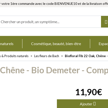
r votre 1ère commande avec le code BIENVENUE10 et de la livraison offe
Herboristerie Votre pharmacie en ligne à votre service
 naturels
Cosmétique, beauté, bien-être
Espa
s & Produits naturels
Les fleurs de Bach
Biofloral Flb 22 Oak, Chêne
, Chêne - Bio Demeter - Com
11
,
90
€
Ajouter