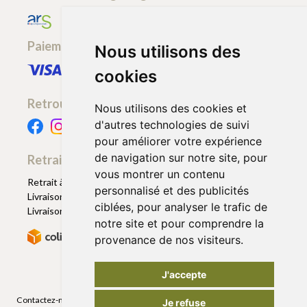
Paiement sécurisé
Nous utilisons des
cookies
Retrouvez-nous
Nous utilisons des cookies et
d'autres technologies de suivi
pour améliorer votre expérience
de navigation sur notre site, pour
Retrait - Livraison
vous montrer un contenu
Retrait à la pharmacie - Click & Collect
personnalisé et des publicités
Livraison en Point Relais
ciblées, pour analyser le trafic de
Livraison à domicile
notre site et pour comprendre la
provenance de nos visiteurs.
J'accepte
Contactez-nous
|
Poser une question
|
Déclarer un effet indésirable
|
Je refuse