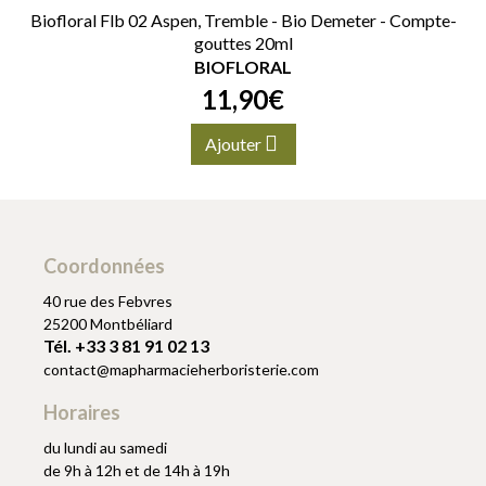
Biofloral Flb 02 Aspen, Tremble - Bio Demeter - Compte-
gouttes 20ml
BIOFLORAL
11
,
90
€
Ajouter
Coordonnées
40 rue des Febvres
25200 Montbéliard
Tél. +33 3 81 91 02 13
contact
@
mapharmacieherboristerie.com
Horaires
du lundi au samedi
de 9h à 12h et de 14h à 19h