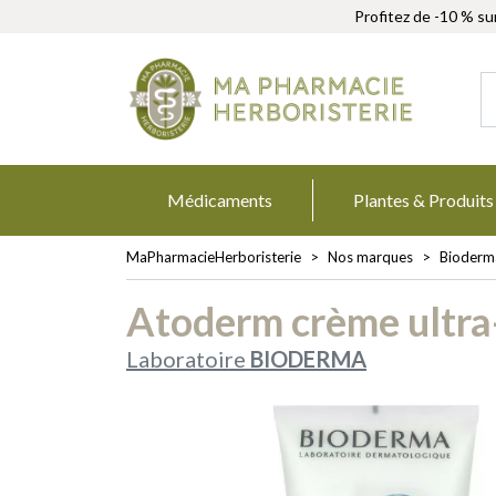
Profitez de -10 % su
MaPharmacie
Médicaments
Plantes & Produits
MaPharmacieHerboristerie
Nos marques
Bioderm
Atoderm crème ultra
Laboratoire
BIODERMA