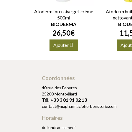
Atoderm Intensive gel-crème
Atoderm huil
500ml
nettoyan
BIODERMA
BIOD
26
,
50
€
11
,
Ajouter
Ajout
Coordonnées
40 rue des Febvres
25200 Montbéliard
Tél. +33 3 81 91 02 13
contact
@
mapharmacieherboristerie.com
Horaires
du lundi au samedi