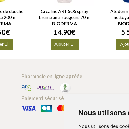
e de douche
Créaline AR+ SOS spray
Atoderm 
te 200ml
brume anti-rougeurs 70ml
nettoy
ERMA
BIODERMA
BIO
50
€
14
,
90
€
5
,
er
Ajouter
Ajou
Pharmacie en ligne agréée
Paiement sécurisé
Nous utilisons
Nous utilisons des cook