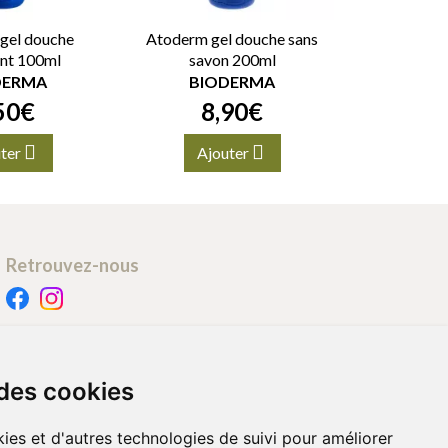
gel douche
Atoderm gel douche sans
ant 100ml
savon 200ml
DERMA
BIODERMA
50
€
8
,
90
€
ter
Ajouter
Retrouvez-nous
Retrait - Livraison
Retrait à la pharmacie - Click & Collect
 des cookies
Livraison en Point Relais
Livraison à domicile
ies et d'autres technologies de suivi pour améliorer