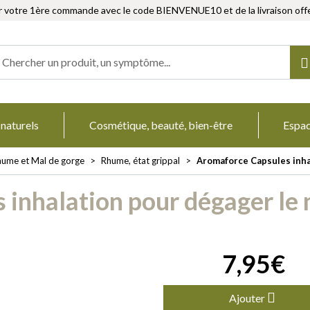
r votre 1ère commande avec le code BIENVENUE10 et de la livraison offe
Herboristerie Votre pharmacie en ligne à votre service
 naturels
Cosmétique, beauté, bien-être
Espa
hume et Mal de gorge
Rhume, état grippal
Aromaforce Capsules inhal
inhalation pour dégager le n
7
,
95
€
Ajouter