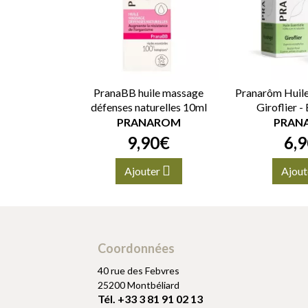
PranaBB huile massage
Pranarôm Huile 
défenses naturelles 10ml
Giroflier -
PRANAROM
PRAN
9
,
90
€
6
,
9
Ajouter
Ajout
Coordonnées
40 rue des Febvres
25200 Montbéliard
Tél. +33 3 81 91 02 13