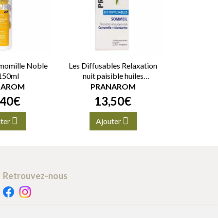
momille Noble
Les Diffusables Relaxation
 150ml
nuit paisible huiles
essentielles bio 10ml
NAROM
PRANAROM
40
€
13
,
50
€
ter
Ajouter
Retrouvez-nous
Retrait - Livraison