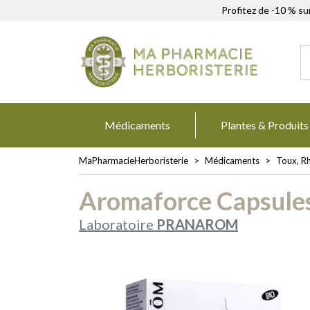
Profitez de -10 % su
MaPharmacie
Médicaments
Plantes & Produits
MaPharmacieHerboristerie
Médicaments
Toux, R
Aromaforce Capsules 
Laboratoire
PRANAROM