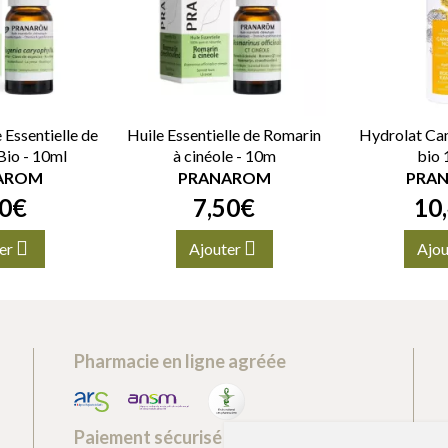
Essentielle de
Huile Essentielle de Romarin
Hydrolat Ca
 Bio - 10ml
à cinéole - 10m
bio
AROM
PRANAROM
PRA
0
€
7
,
50
€
10
,
er
Ajouter
Ajou
Pharmacie en ligne agréée
Paiement sécurisé