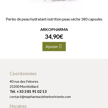
Perles de peau hydratant nutrition peau sèche 180 capsules
ARKOPHARMA
34
,
90
€
Ajouter
Coordonnées
40 rue des Febvres
25200 Montbéliard
Tél. +33 3 81 91 02 13
contact
@
mapharmacieherboristerie.com
Horaires