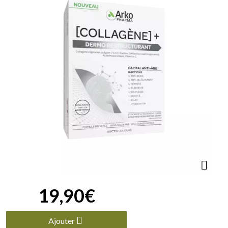
19
,
90
€
Ajouter