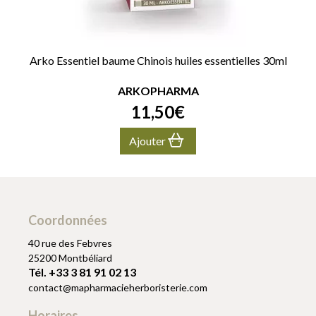
Arko Essentiel baume Chinois huiles essentielles 30ml
ARKOPHARMA
11
,
50
€
Ajouter
Coordonnées
40 rue des Febvres
25200 Montbéliard
Tél. +33 3 81 91 02 13
contact
@
mapharmacieherboristerie.com
Horaires