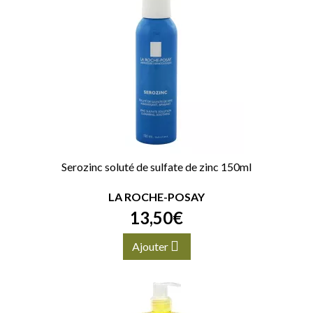
Serozinc soluté de sulfate de zinc 150ml
LA ROCHE-POSAY
13
,
50
€
Ajouter