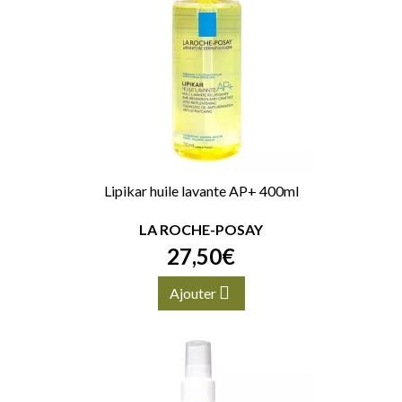
Lipikar huile lavante AP+ 400ml
LA ROCHE-POSAY
27
,
50
€
Ajouter