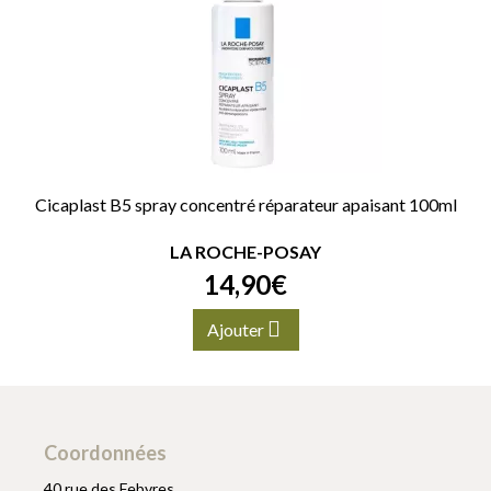
Cicaplast B5 spray concentré réparateur apaisant 100ml
LA ROCHE-POSAY
14
,
90
€
Ajouter
Coordonnées
40 rue des Febvres