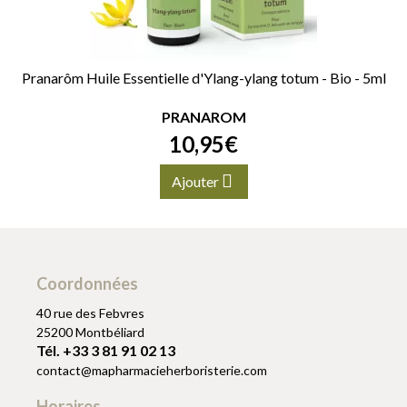
Pranarôm Huile Essentielle d'Ylang-ylang totum - Bio - 5ml
PRANAROM
10
,
95
€
Ajouter
Coordonnées
40 rue des Febvres
25200 Montbéliard
Tél. +33 3 81 91 02 13
contact
@
mapharmacieherboristerie.com
Horaires