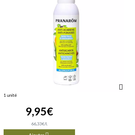
1 unité
9
,
95
€
66
,
33
€
/
l.
Ajouter