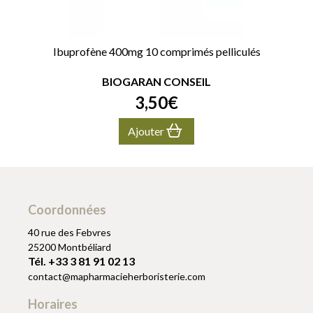
Ibuprofène 400mg 10 comprimés pelliculés
BIOGARAN CONSEIL
3
,
50
€
Ajouter
Coordonnées
40 rue des Febvres
25200 Montbéliard
Tél. +33 3 81 91 02 13
contact
@
mapharmacieherboristerie.com
Horaires